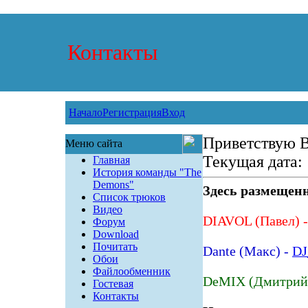
Контакты
Начало
Регистрация
Вход
Приветствую 
Меню сайта
Текущая дата:
Главная
История команды "The
Demons"
Здесь размещенн
Список трюков
Видео
DIAVOL (Павел) 
Форум
Download
Почитать
Dante (Макс) -
DJ
Обои
Файлообменник
DeMIX (Дмитрий
Гостевая
Контакты