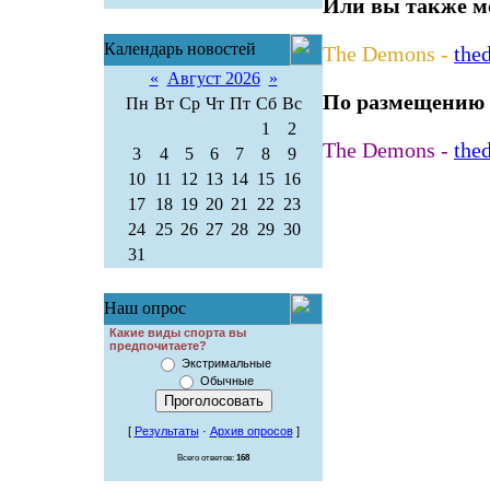
Или вы также мо
Календарь новостей
The Demons -
the
«
Август 2026
»
По размещению 
Пн
Вт
Ср
Чт
Пт
Сб
Вс
1
2
The Demons -
the
3
4
5
6
7
8
9
10
11
12
13
14
15
16
17
18
19
20
21
22
23
24
25
26
27
28
29
30
31
Наш опрос
Какие виды спорта вы
предпочитаете?
Экстримальные
Обычные
[
Результаты
·
Архив опросов
]
Всего ответов:
168