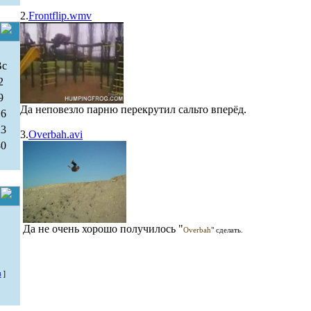
2.
Frontflip.wmv
Вс
2
9
Да неповезло парню перекрутил сальто вперёд.
16
23
3.
Overbah.avi
30
Да не очень хорошо получилось "
Overbah
"
сделать.
в
]