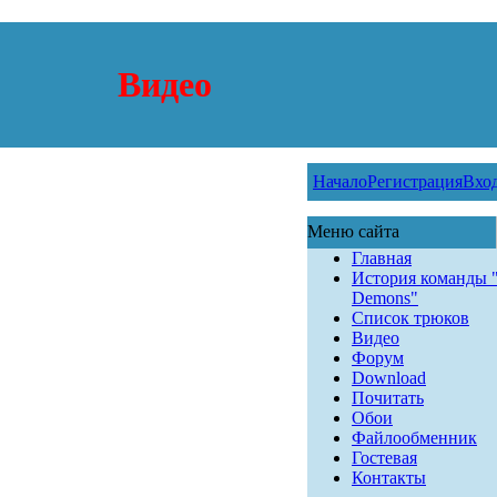
Видео
Начало
Регистрация
Вхо
Меню сайта
Главная
История команды 
Demons"
Список трюков
Видео
Форум
Download
Почитать
Обои
Файлообменник
Гостевая
Контакты