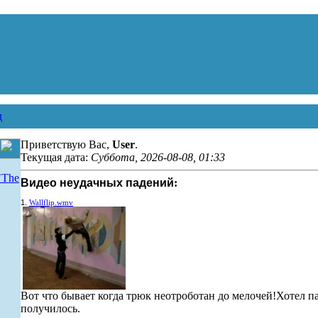
д
Приветствую Вас,
User
.
Текущая дата:
Суббота, 2026-08-08, 01:33
"The
Видео неудачных падений
:
1
.
Wallflip.wmv
Вот что бывает когда трюк неотроботан до мелочей!Хотел па
получилось.