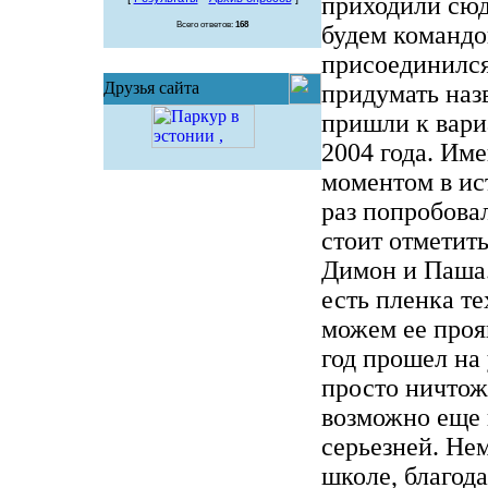
приходили сюд
Всего ответов:
168
будем командо
присоединилс
Друзья сайта
придумать наз
пришли к вари
2004 года. Им
моментом в ис
раз попробова
стоит отметить
Димон и Паша.
есть пленка те
можем ее прояв
год прошел на
просто ничтож
возможно еще 
серьезней. Не
школе, благод