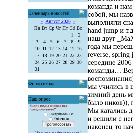
команда и нам
собой, мы наз
Календарь новостей
выполняли снач
«
Август 2026
»
Пн
Вт
Ср
Чт
Пт
Сб
Вс
hand jump и т.
1
2
наш друг _MaX_
3
4
5
6
7
8
9
года мы переш
10
11
12
13
14
15
16
reverse, spring 
17
18
19
20
21
22
23
середине 2006
24
25
26
27
28
29
30
31
команды… Вер
воспоминания)
Форма входа
мы учились в 
зимний день мы
Наш опрос
было ников)), 
Какие виды спорта вы
Мы катались д
предпочитаете?
Экстримальные
и решили с не
Обычные
наконец-то на
[
Результаты
·
Архив опросов
]