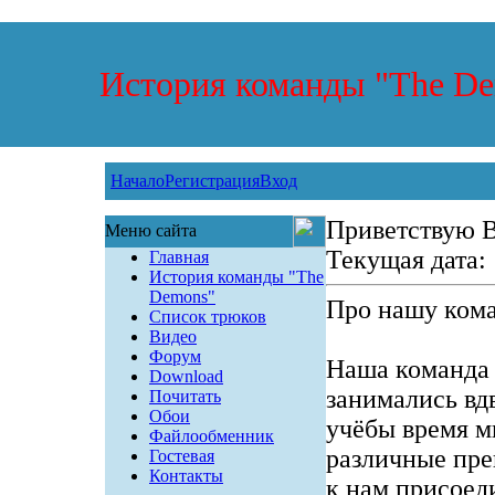
История команды "The D
Начало
Регистрация
Вход
Приветствую 
Меню сайта
Текущая дата:
Главная
История команды "The
Demons"
Про нашу коман
Список трюков
Видео
Форум
Наша команда 
Download
занимались вд
Почитать
Обои
учёбы время м
Файлообменник
различные преп
Гостевая
Контакты
к нам присоед