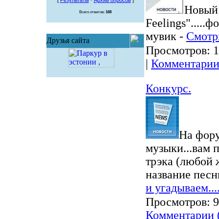
Новый 
Всего ответов:
168
Feelings".....ф
мувик -
Смотр
Друзья сайта
Просмотров:
1
|
Комментарии
Конкурс.
На фору
музыки...вам 
трэка (любой 
название песн
и угадываем...
Просмотров:
9
Комментарии 