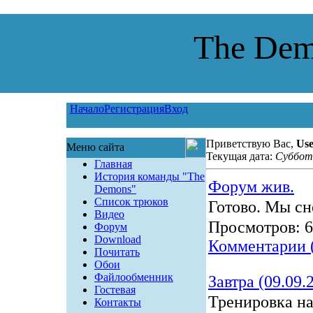
The Dem
Начало
Регистрация
Вход
Приветствую Вас,
Use
Меню сайта
Текущая дата:
Суббота
Главная
История команды "The
Форум жив.
Demons"
Список трюков
Готово. Мы сн
Видео
Просмотров:
6
Форум
Download
Комментарии 
Почитать
Обои
Файлообменник
Завтра (09.09.
Гостевая
Тренировка на
Контакты