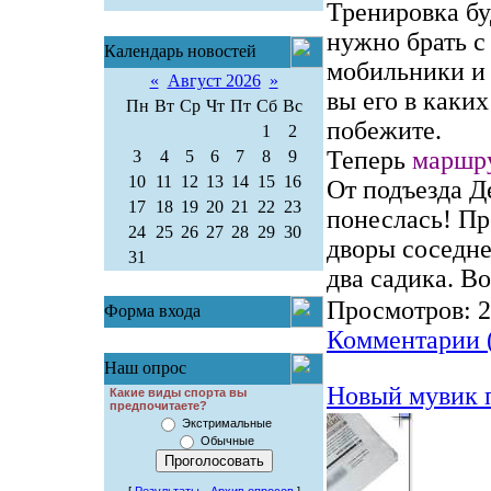
Тренировка бу
нужно брать с
Календарь новостей
мобильники и 
«
Август 2026
»
вы его в каких
Пн
Вт
Ср
Чт
Пт
Сб
Вс
побежите.
1
2
Теперь
маршр
3
4
5
6
7
8
9
10
11
12
13
14
15
16
От подъезда Д
17
18
19
20
21
22
23
понеслась! Пр
24
25
26
27
28
29
30
дворы соседне
31
два садика. В
Просмотров:
2
Форма входа
Комментарии 
Наш опрос
Новый мувик п
Какие виды спорта вы
предпочитаете?
Экстримальные
Обычные
[
Результаты
·
Архив опросов
]